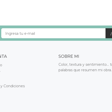
NTA
SOBRE MI
Color, textura y sentimiento... t
do
palabras que resumen mi obra.
r
 y Condiciones